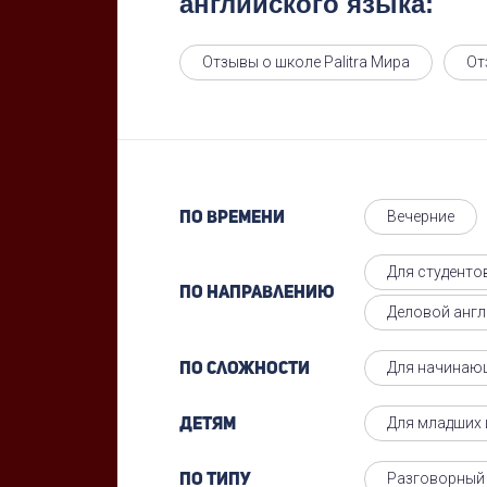
английского языка:
Отзывы о школе Palitra Мира
От
Вечерние
По времени
Для студенто
По направлению
Деловой англ
Для начинаю
По сложности
Для младших 
Детям
Разговорный
По типу