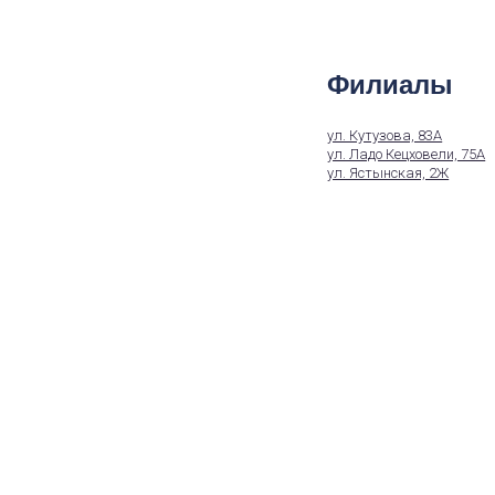
Филиалы
ул. Кутузова, 83А
ул. Ладо Кецховели, 75А
ул. Ястынская, 2Ж