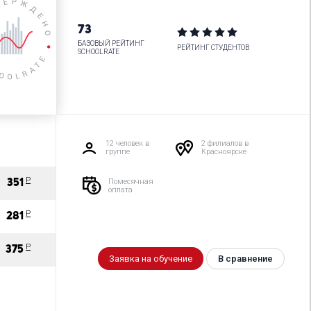
73
БАЗОВЫЙ РЕЙТИНГ
РЕЙТИНГ СТУДЕНТОВ
SCHOOLRATE
12 человек в
2 филиалов в
группе
Красноярске
Р
Помесячная
351
оплата
Р
281
Р
375
Заявка на обучение
В сравнение