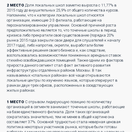
2 МЕСТО
Доля локальных школ заметно выросла с 11,77% в
2015 году до внушительных 25,9% от общего количества курсов.
Напомним, что к категории локальных школ относятся
организации, имеющие 2-3 филиала, работающие на
персонализированном управлении. Основной причиной роста
предположительно является то, что точечные школы в период
кризиса либо прекратили своё существование (порядка 20%
рынка 2015 года закрыли свои двери для слушателей к началу
2017 года), либо напротив, окрепли, выработали более
эффективные решения своего бизнеса и, как следствие,
воспользовались возможностями пониженных арендных ставок
стихийно освобождавшихся помещений. Также одним из факторов
прироста данного сегмент стал факт активного развития
инфраструктуры отдалённых районов Москвы. В так
называемых «спальных районах» всё чаще открываются
локальные центры по изучению языков, которые оперируют в
рамках двух-трёх офисов, расположенных в соседствующих
жилых районах.
1 МЕСТО
С отрывом лидирующую позицию по количеству
организаций в сегменте занимают точечные школы, работающие
на базе единственного филиала. Доля таких организаций
сократилась значительно, тем не менее в общей картине она
составляет 37%. Основной трудностью стала неверная ценовая
политика некоторых участников рынка, которые были готовы
работать с минимальное операционной доходностью в надежде на