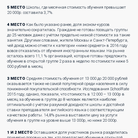
5 МЕСТО
Школы, где месячная стоимость обучения превышает
20 000р. составила 3,7%.
4 МЕСТО
Как было указано ранее, доля эконом-курсов
значительно сократилась. Граждане не готовы посещать группы
до 25 человек даже с учётом предельно низкой стоимости за такие
занятия. Другими словами, жители Москвы и Санкт-Петербурга,
чей доход можно отнести к категории «ниже среднего» в 2016 году
вовсе отказались от обучения иностранным языкам. На рынке
осталось всего 11,1 % организаций, которые готовы предложить
обучение в открытой группе 2 раза в неделю по стоимости ниже 5
000 рублей в месяц.
3 МЕСТО
Средняя стоимость обучения от 13 000 до 20 000 рублей
оказывается также не самой популярной среди населения в силу
пониженной покупательской способности. Исследования SchoolRate
2015 году, однако, показали, что стоимость в 12 000 – 13 000р в
месяц за обучение в группе до 8 человек является наиболее
оптимальной с учётом разумной доходности школы и достойной
ставки преподавателя английского языка с соответствующим
качеством работы. 14,8% рынка выставили цену за услуги
обучения в группе на уровне выше 13 000р, но ниже 20 000р.
1 И 2 МЕСТО
Оставшаяся доля участников рынка разделилась
примерно поровну на тех, кто предлагает обучение в открытой