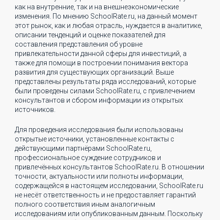
как на внутренние, так и на внешнеэкономические
изменения. По мнению SchoolRate.ru, на данный момент
этот рынок, как и любая отрасль, нуждается в аналитике,
описании тенденций и оценке показателей для
составления представления об уровне
привлекательности данной сферы для инвестиций, а
также для помощи в построении понимания вектора
развития для существующих организаций. Выше
представлены результаты ряда исследований, которые
были проведены силами SchoolRate.ru, с привлечением
консультантов и сбором информации из открытых
источников.
Для проведения исследования были использованы
открытые источники, установленные контакты с
действующими партнёрами SchoolRate.ru,
профессиональное суждение сотрудников и
привлечённых консультантов SchoolRate.ru. В отношении
точности, актуальности или полноты информации,
содержащейся в настоящем исследовании, SchoolRate.ru
не несёт ответственность и не предоставляет гарантий
полного соответствия иным аналогичным
исследованиям или опубликованным данным. Поскольку