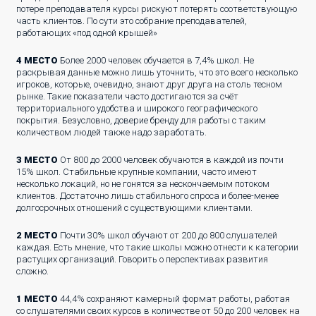
потере преподавателя курсы рискуют потерять соответствующую
часть клиентов. По сути это собрание преподавателей,
работающих «под одной крышей»
4 МЕСТО
Более 2000 человек обучается в 7,4% школ. Не
раскрывая данные можно лишь уточнить, что это всего несколько
игроков, которые, очевидно, знают друг друга на столь тесном
рынке. Такие показатели часто достигаются за счёт
территориального удобства и широкого географического
покрытия. Безусловно, доверие бренду для работы с таким
количеством людей также надо заработать.
3 МЕСТО
От 800 до 2000 человек обучаются в каждой из почти
15% школ. Стабильные крупные компании, часто имеют
несколько локаций, но не гонятся за нескончаемым потоком
клиентов. Достаточно лишь стабильного спроса и более-менее
долгосрочных отношений с существующими клиентами.
2 МЕСТО
Почти 30% школ обучают от 200 до 800 слушателей
каждая. Есть мнение, что такие школы можно отнести к категории
растущих организаций. Говорить о перспективах развития
сложно.
1 МЕСТО
44,4% сохраняют камерный формат работы, работая
со слушателями своих курсов в количестве от 50 до 200 человек на