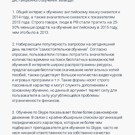
дистанционного обучения. Выводы:
1. Общий интерес к обучению английскому языку снизился к
2014 году, а также значительно снизился к показателям
2013 года. Строго говоря, люди в РФ стали тратить на 25-
30% меньше средств на обучение английскому в 2015 году,
чем это было в 2013.
2. Набирающим популярность запросом на сегодняшний
день является "самостоятельное обучение". Согласно
опросам, пользователи готовы потратить значительное
количество времени на поиск бесплатных возможностей
обучения.В интернете широко распространены ресурсы,
предлагающие бесплатное скачивание нелегальных копий
пособий, также существует большое количество видео-курсов
и игровых программ и т.п. Такие формы носят строго
пассивный характер и могут служить дополнением к
основному обучению, но данный аргумент теряет силу для
пользователя в силу усугубляющейся проблемы
ограниченности финансов.
3. Обучение по Skype показывает более более равномерное
движение. В связи с крайне обширным списком организаций
посреднического характера, которые не более чем
подбирают преподавателя для обучения по Skype, часто не
неся никакой ответственности за собственно качество