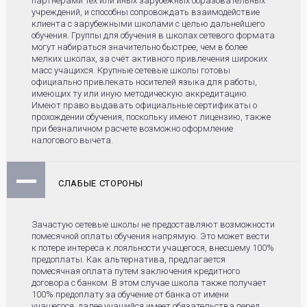
партнерами тех или иных зарубежных образовательных
учреждений, и способны сопровождать взаимодействие
клиента с зарубежными школами с целью дальнейшего
обучения. Группы для обучения в школах сетевого формата
могут набираться значительно быстрее, чем в более
мелких школах, за счёт активного привлечения широких
масс учащихся. Крупные сетевые школы готовы
официально привлекать носителей языка для работы,
имеющих ту или иную методическую аккредитацию.
Имеют право выдавать официальные сертификаты о
прохождении обучения, поскольку имеют лицензию, также
при безналичном расчете возможно оформление
налогового вычета.
СЛАБЫЕ СТОРОНЫ
Зачастую сетевые школы не предоставляют возможности
помесячной оплаты обучения напрямую. Это может вести
к потере интереса к лояльности учащегося, внесшему 100%
предоплаты. Как альтернатива, предлагается
помесячная оплата путем заключения кредитного
договора с банком. В этом случае школа также получает
100% предоплату за обучение от банка от имени
учащегося, далее учащийся имеет обязательства перед