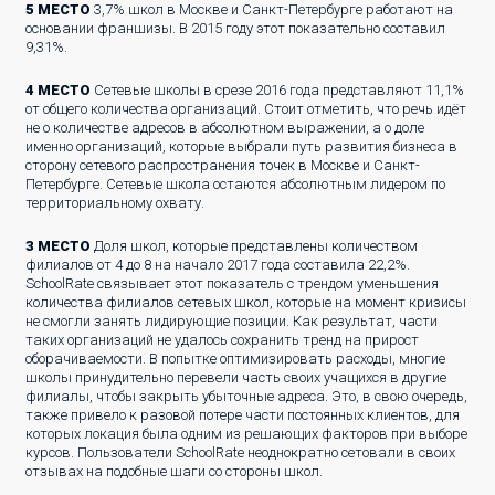
5 МЕСТО
3,7% школ в Москве и Санкт-Петербурге работают на
основании франшизы. В 2015 году этот показательно составил
9,31%.
4 МЕСТО
Сетевые школы в срезе 2016 года представляют 11,1%
от общего количества организаций. Стоит отметить, что речь идёт
не о количестве адресов в абсолютном выражении, а о доле
именно организаций, которые выбрали путь развития бизнеса в
сторону сетевого распространения точек в Москве и Санкт-
Петербурге. Сетевые школа остаются абсолютным лидером по
территориальному охвату.
3 МЕСТО
Доля школ, которые представлены количеством
филиалов от 4 до 8 на начало 2017 года составила 22,2%.
SchoolRate связывает этот показатель с трендом уменьшения
количества филиалов сетевых школ, которые на момент кризисы
не смогли занять лидирующие позиции. Как результат, части
таких организаций не удалось сохранить тренд на прирост
оборачиваемости. В попытке оптимизировать расходы, многие
школы принудительно перевели часть своих учащихся в другие
филиалы, чтобы закрыть убыточные адреса. Это, в свою очередь,
также привело к разовой потере части постоянных клиентов, для
которых локация была одним из решающих факторов при выборе
курсов. Пользователи SchoolRate неоднократно сетовали в своих
отзывах на подобные шаги со стороны школ.