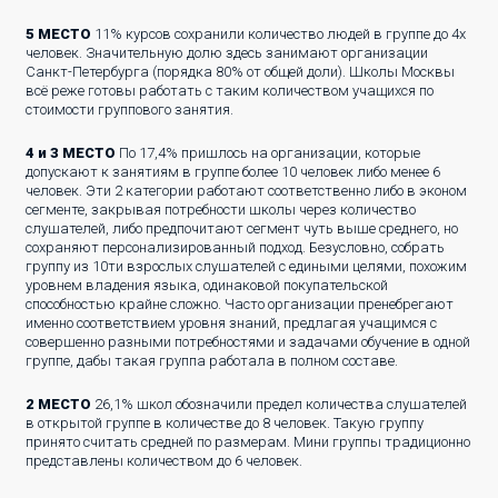
5 МЕСТО
11% курсов сохранили количество людей в группе до 4х
человек. Значительную долю здесь занимают организации
Санкт-Петербурга (порядка 80% от общей доли). Школы Москвы
всё реже готовы работать с таким количеством учащихся по
стоимости группового занятия.
4 и 3 МЕСТО
По 17,4% пришлось на организации, которые
допускают к занятиям в группе более 10 человек либо менее 6
человек. Эти 2 категории работают соответственно либо в эконом
сегменте, закрывая потребности школы через количество
слушателей, либо предпочитают сегмент чуть выше среднего, но
сохраняют персонализированный подход. Безусловно, собрать
группу из 10ти взрослых слушателей с едиными целями, похожим
уровнем владения языка, одинаковой покупательской
способностью крайне сложно. Часто организации пренебрегают
именно соответствием уровня знаний, предлагая учащимся с
совершенно разными потребностями и задачами обучение в одной
группе, дабы такая группа работала в полном составе.
2 МЕСТО
26,1% школ обозначили предел количества слушателей
в открытой группе в количестве до 8 человек. Такую группу
принято считать средней по размерам. Мини группы традиционно
представлены количеством до 6 человек.