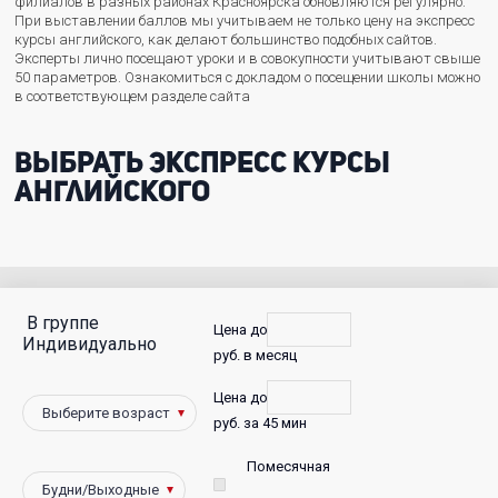
филиалов в разных районах Красноярска обновляются регулярно.
При выставлении баллов мы учитываем не только цену на экспресс
курсы английского, как делают большинство подобных сайтов.
Эксперты лично посещают уроки и в совокупности учитывают свыше
50 параметров. Ознакомиться с докладом о посещении школы можно
в соответствующем разделе сайта
Выбрать экспресс курсы
английского
В группе
С
Цена до
Индивидуально
руб. в месяц
фото
Цена до
Победители
руб. за 45 мин
Помесячная