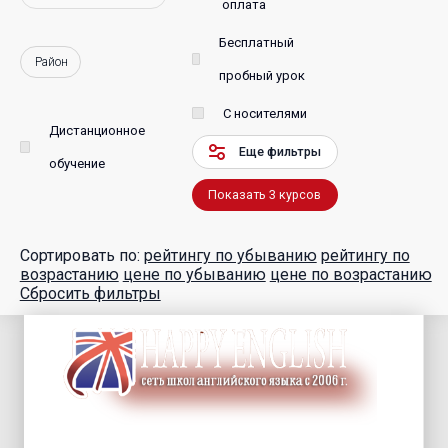
оплата
Бесплатный
Район
пробный урок
С носителями
Дистанционное
Еще фильтры
обучение
Показать
3
курсов
Сортировать по:
рейтингу по убыванию
рейтингу по
возрастанию
цене по убыванию
цене по возрастанию
Сбросить фильтры